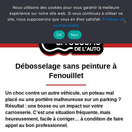
Aller
Nous utilisons des cookies pour vous garantir la meilleure
La carrosserie comme avec les agréments mais
au
sans les désagréments
expérience sur notre site web. Si vous continuez à utiliser ce
contenu
site, nous supposerons que vous en êtes satisfait.
Politique de
confidentialité
Prendre RDV
OK
Non
Débosselage sans peinture à
Fenouillet
Un choc contre un autre véhicule, un poteau mal
placé ou une portière malheureuse sur un parking ?
Résultat : une
bosse ou un impact sur votre
carrosserie
. C’est une situation fréquente, mais
heureusement,
facile à corriger
… à condition de faire
appel au bon professionnel.